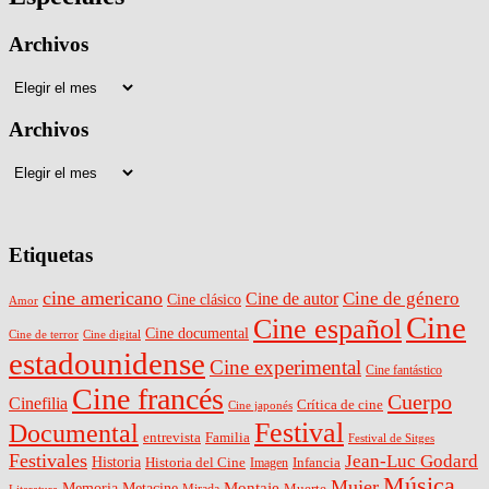
Archivos
Archivos
Archivos
Archivos
Etiquetas
cine americano
Cine de género
Cine de autor
Cine clásico
Amor
Cine
Cine español
Cine documental
Cine digital
Cine de terror
estadounidense
Cine experimental
Cine fantástico
Cine francés
Cuerpo
Cinefilia
Crítica de cine
Cine japonés
Festival
Documental
entrevista
Familia
Festival de Sitges
Festivales
Jean-Luc Godard
Historia
Historia del Cine
Infancia
Imagen
Música
Mujer
Montaje
Memoria
Metacine