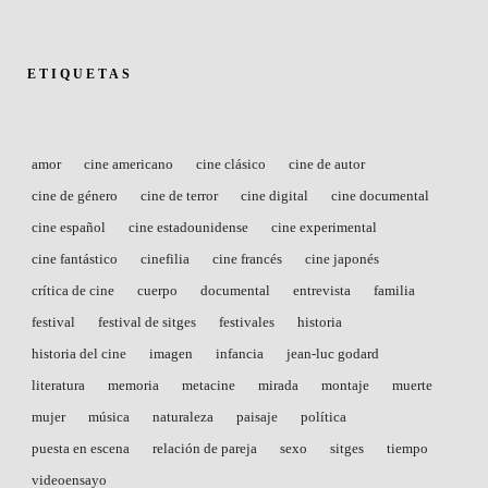
ETIQUETAS
amor
cine americano
cine clásico
cine de autor
cine de género
cine de terror
cine digital
cine documental
cine español
cine estadounidense
cine experimental
cine fantástico
cinefilia
cine francés
cine japonés
crítica de cine
cuerpo
documental
entrevista
familia
festival
festival de sitges
festivales
historia
historia del cine
imagen
infancia
jean-luc godard
literatura
memoria
metacine
mirada
montaje
muerte
mujer
música
naturaleza
paisaje
política
puesta en escena
relación de pareja
sexo
sitges
tiempo
videoensayo