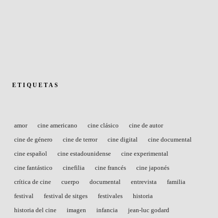
ETIQUETAS
amor
cine americano
cine clásico
cine de autor
cine de género
cine de terror
cine digital
cine documental
cine español
cine estadounidense
cine experimental
cine fantástico
cinefilia
cine francés
cine japonés
crítica de cine
cuerpo
documental
entrevista
familia
festival
festival de sitges
festivales
historia
historia del cine
imagen
infancia
jean-luc godard