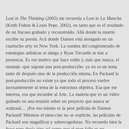
Lost in The Thinking
(2005) me recuerda a
Lost in La Mancha
(Keith Fulton & Louis Pepe, 2002), en tanto que es el resultado
de un fracaso grabado y reconstruido. Allá donde la muerte
escribe su poesía. Acá donde Damon está atosigado en un
cuartucho
arty
en New York. La sombra del conglomerado de
estrategias artísticas se alarga y Ryan Trecartin se trae a
presencia. Es ese motivo que hace estilo y, más que nunca, el
montaje -que supone una post-producción- ya no es un tema
tanto de después sino de la producción misma. En Packard la
post-producción no existe ya que todo el proceso vuelve
incesantemente al tema de la estructura objetiva. Esa que me
interesa, esa que incumbe al Arte. La materia que es un vídeo
grabado en una reunión sobre un proyecto que nunca se
realizará… ¡Por eso mismo es la peor película de Damon
Packard! Mientras el meta-cine no se explicite, las películas de
Packard son magníficas y sobrecogedoras. No recuerdo bien la
frase pero decía algo así como que el gran fallo es no