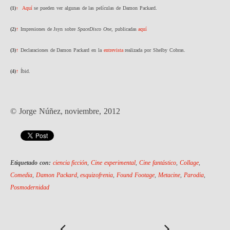
(
1)
Aquí
se pueden ver algunas de las películas de Damon Packard.
↑
(2)
↑
Impresiones de Jsyn sobre
SpaceDisco One,
publicadas
aquí
(3)
↑
Declaraciones de Damon Packard en la
entrevista
realizada por Shelby Cobras.
(4)
↑
Íbid.
© Jorge Núñez, noviembre, 2012
Etiquetado con:
ciencia ficción
,
Cine experimental
,
Cine fantástico
,
Collage
,
Comedia
,
Damon Packard
,
esquizofrenia
,
Found Footage
,
Metacine
,
Parodia
,
Posmodernidad