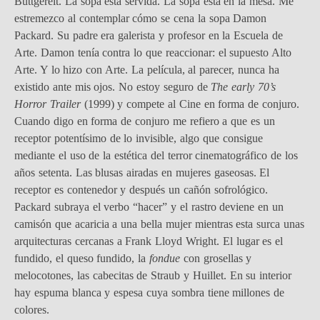
Buttgereit. La sopa está servida. La sopa está en la mesa. Me
estremezco al contemplar cómo se cena la sopa Damon
Packard. Su padre era galerista y profesor en la Escuela de
Arte. Damon tenía contra lo que reaccionar: el supuesto Alto
Arte. Y lo hizo con Arte. La película, al parecer, nunca ha
existido ante mis ojos. No estoy seguro de
The early 70’s
Horror Trailer
(1999) y compete al Cine en forma de conjuro.
Cuando digo en forma de conjuro me refiero a que es un
receptor potentísimo de lo invisible, algo que consigue
mediante el uso de la estética del terror cinematográfico de los
años setenta. Las blusas airadas en mujeres gaseosas. El
receptor es contenedor y después un cañón sofrológico.
Packard subraya el verbo “hacer” y el rastro deviene en un
camisón que acaricia a una bella mujer mientras esta surca unas
arquitecturas cercanas a Frank Lloyd Wright. El lugar es el
fundido, el queso fundido, la
fondue
con grosellas y
melocotones, las cabecitas de Straub y Huillet. En su interior
hay espuma blanca y espesa cuya sombra tiene millones de
colores.