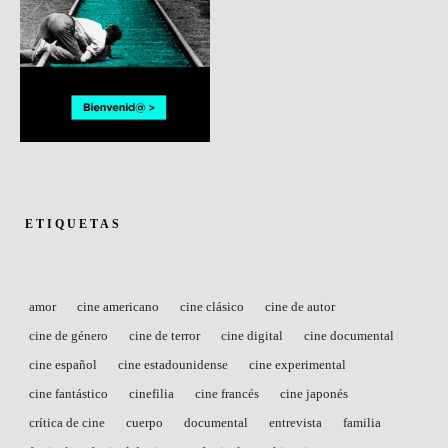
ETIQUETAS
amor
cine americano
cine clásico
cine de autor
cine de género
cine de terror
cine digital
cine documental
cine español
cine estadounidense
cine experimental
cine fantástico
cinefilia
cine francés
cine japonés
crítica de cine
cuerpo
documental
entrevista
familia