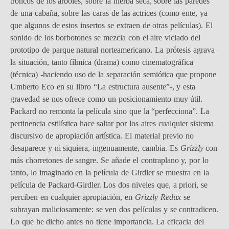
troncos de los árboles, sobre la hierba seca, sobre las paredes
de una cabaña, sobre las caras de las actrices (como ente, ya
que algunos de estos insertos se extraen de otras películas). El
sonido de los borbotones se mezcla con el aire viciado del
prototipo de parque natural norteamericano. La prótesis agrava
la situación, tanto fílmica (drama) como cinematográfica
(técnica) -haciendo uso de la separación semiótica que propone
Umberto Eco en su libro “La estructura ausente”-, y esta
gravedad se nos ofrece como un posicionamiento muy útil.
Packard no remonta la película sino que la “perfecciona”. La
pertinencia estilística hace saltar por los aires cualquier sistema
discursivo de apropiación artística. El material previo no
desaparece y ni siquiera, ingenuamente, cambia. Es
Grizzly
con
más chorretones de sangre. Se añade el contraplano y, por lo
tanto, lo imaginado en la película de Girdler se muestra en la
película de Packard-Girdler. Los dos niveles que, a priori, se
perciben en cualquier apropiación, en
Grizzly Redux
se
subrayan maliciosamente: se ven dos películas y se contradicen.
Lo que he dicho antes no tiene importancia. La eficacia del