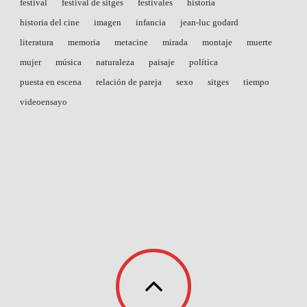
festival
festival de sitges
festivales
historia
historia del cine
imagen
infancia
jean-luc godard
literatura
memoria
metacine
mirada
montaje
muerte
mujer
música
naturaleza
paisaje
política
puesta en escena
relación de pareja
sexo
sitges
tiempo
videoensayo