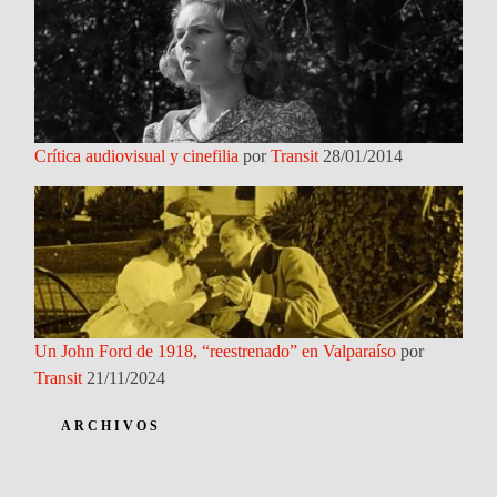
Crítica audiovisual y cinefilia
por
Transit
28/01/2014
Un John Ford de 1918, “reestrenado” en Valparaíso
por
Transit
21/11/2024
ARCHIVOS
Archivos