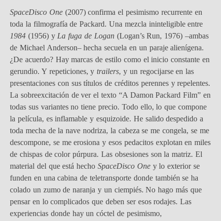
SpaceDisco One
(2007) confirma el pesimismo recurrente en
toda la filmografía de Packard. Una mezcla ininteligible entre
1984
(1956) y
La fuga de Logan
(Logan’s Run, 1976) –ambas
de Michael Anderson– hecha secuela en un paraje alienígena.
¿De acuerdo? Hay marcas de estilo como el inicio constante en
gerundio. Y repeticiones, y
trailers
, y un regocijarse en las
presentaciones con sus títulos de créditos perennes y repelentes.
La sobreexcitación de ver el texto “A Damon Packard Film” en
todas sus variantes no tiene precio. Todo ello, lo que compone
la película, es inflamable y esquizoide. He salido despedido a
toda mecha de la nave nodriza, la cabeza se me congela, se me
descompone, se me erosiona y esos pedacitos explotan en miles
de chispas de color púrpura. Las obsesiones son la matriz. El
material del que está hecho
SpaceDisco One
y lo exterior se
funden en una cabina de teletransporte donde también se ha
colado un zumo de naranja y un ciempiés. No hago más que
pensar en lo complicados que deben ser esos rodajes. Las
experiencias donde hay un cóctel de pesimismo,