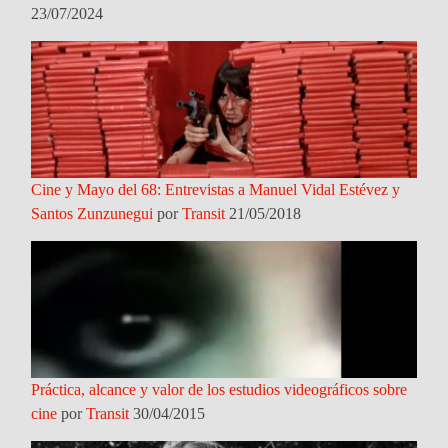
23/07/2024
Cine y Mayo del 68: Entrevistas a Manuel Vidal Estévez y
Santos Zunzunegui
por
Transit
21/05/2018
Práctica, alcance y valor de los estudios videográficos sobre
cine
por
Transit
30/04/2015