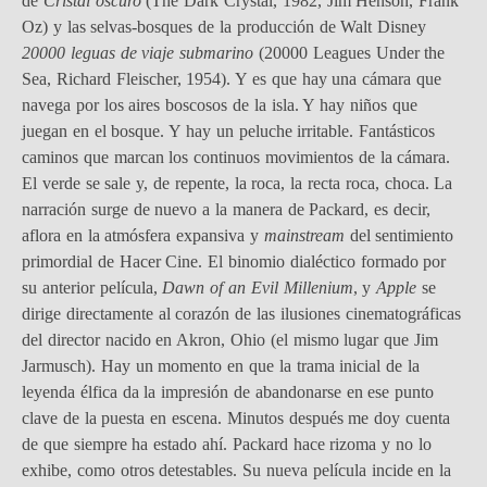
de
Cristal oscuro
(The Dark Crystal, 1982, Jim Henson, Frank
Oz) y las selvas-bosques de la producción de Walt Disney
20000 leguas de viaje submarino
(20000 Leagues Under the
Sea, Richard Fleischer, 1954). Y es que hay una cámara que
navega por los aires boscosos de la isla. Y hay niños que
juegan en el bosque. Y hay un peluche irritable. Fantásticos
caminos que marcan los continuos movimientos de la cámara.
El verde se sale y, de repente, la roca, la recta roca, choca. La
narración surge de nuevo a la manera de Packard, es decir,
aflora en la atmósfera expansiva y
mainstream
del sentimiento
primordial de Hacer Cine. El binomio dialéctico formado por
su anterior película,
Dawn of an Evil Millenium
, y
Apple
se
dirige directamente al corazón de las ilusiones cinematográficas
del director nacido en Akron, Ohio (el mismo lugar que Jim
Jarmusch). Hay un momento en que la trama inicial de la
leyenda élfica da la impresión de abandonarse en ese punto
clave de la puesta en escena. Minutos después me doy cuenta
de que siempre ha estado ahí. Packard hace rizoma y no lo
exhibe, como otros detestables. Su nueva película incide en la