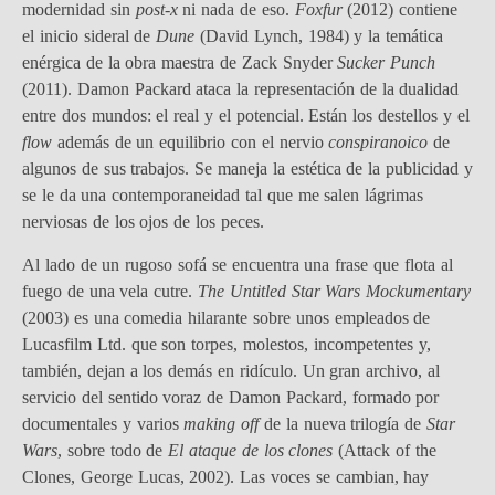
modernidad sin
post-x
ni nada de eso.
Foxfur
(2012) contiene
el inicio sideral de
Dune
(David Lynch, 1984) y la temática
enérgica de la obra maestra de Zack Snyder
Sucker Punch
(2011). Damon Packard ataca la representación de la dualidad
entre dos mundos: el real y el potencial. Están los destellos y el
flow
además de un equilibrio con el nervio
conspiranoico
de
algunos de sus trabajos. Se maneja la estética de la publicidad y
se le da una contemporaneidad tal que me salen lágrimas
nerviosas de los ojos de los peces.
Al lado de un rugoso sofá se encuentra una frase que flota al
fuego de una vela cutre.
The Untitled Star Wars Mockumentary
(2003) es una comedia hilarante sobre unos empleados de
Lucasfilm Ltd. que son torpes, molestos, incompetentes y,
también, dejan a los demás en ridículo. Un gran archivo, al
servicio del sentido voraz de Damon Packard, formado por
documentales y varios
making off
de la nueva trilogía de
Star
Wars
, sobre todo de
El ataque de los clones
(Attack of the
Clones, George Lucas, 2002). Las voces se cambian, hay