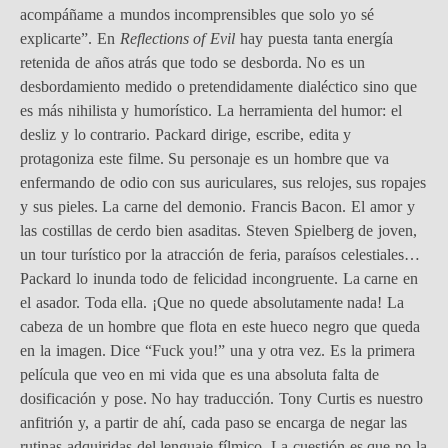
acompáñame a mundos incomprensibles que solo yo sé
explicarte”. En
Reflections of Evil
hay puesta tanta energía
retenida de años atrás que todo se desborda. No es un
desbordamiento medido o pretendidamente dialéctico sino que
es más nihilista y humorístico. La herramienta del humor: el
desliz y lo contrario. Packard dirige, escribe, edita y
protagoniza este filme. Su personaje es un hombre que va
enfermando de odio con sus auriculares, sus relojes, sus ropajes
y sus pieles. La carne del demonio. Francis Bacon. El amor y
las costillas de cerdo bien asaditas. Steven Spielberg de joven,
un tour turístico por la atracción de feria, paraísos celestiales…
Packard lo inunda todo de felicidad incongruente. La carne en
el asador. Toda ella. ¡Que no quede absolutamente nada! La
cabeza de un hombre que flota en este hueco negro que queda
en la imagen. Dice “Fuck you!” una y otra vez. Es la primera
película que veo en mi vida que es una absoluta falta de
dosificación y pose. No hay traducción. Tony Curtis es nuestro
anfitrión y, a partir de ahí, cada paso se encarga de negar las
rutinas adquiridas del lenguaje fílmico. La cuestión es que no la