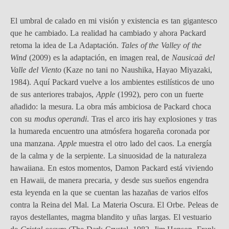
El umbral de calado en mi visión y existencia es tan gigantesco
que he cambiado. La realidad ha cambiado y ahora Packard
retoma la idea de La Adaptación.
Tales of the Valley of the
Wind
(2009) es la adaptación, en imagen real, de
Nausicaä del
Valle del Viento
(Kaze no tani no Naushika, Hayao Miyazaki,
1984). Aquí Packard vuelve a los ambientes estilísticos de uno
de sus anteriores trabajos,
Apple
(1992), pero con un fuerte
añadido: la mesura. La obra más ambiciosa de Packard choca
con su
modus operandi
. Tras el arco iris hay explosiones y tras
la humareda encuentro una atmósfera hogareña coronada por
una manzana.
Apple
muestra el otro lado del caos. La energía
de la calma y de la serpiente. La sinuosidad de la naturaleza
hawaiiana. En estos momentos, Damon Packard está viviendo
en Hawaii, de manera precaria, y desde sus sueños engendra
esta leyenda en la que se cuentan las hazañas de varios elfos
contra la Reina del Mal. La Materia Oscura. El Orbe. Peleas de
rayos destellantes, magma blandito y uñas largas. El vestuario