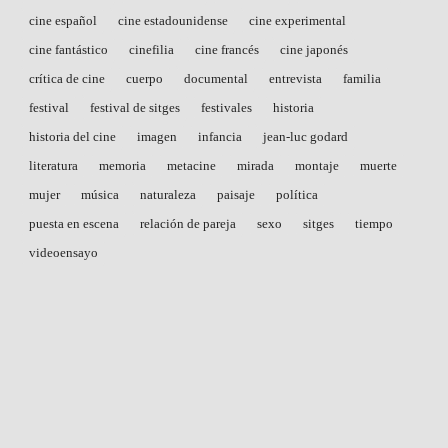
cine español
cine estadounidense
cine experimental
cine fantástico
cinefilia
cine francés
cine japonés
crítica de cine
cuerpo
documental
entrevista
familia
festival
festival de sitges
festivales
historia
historia del cine
imagen
infancia
jean-luc godard
literatura
memoria
metacine
mirada
montaje
muerte
mujer
música
naturaleza
paisaje
política
puesta en escena
relación de pareja
sexo
sitges
tiempo
videoensayo