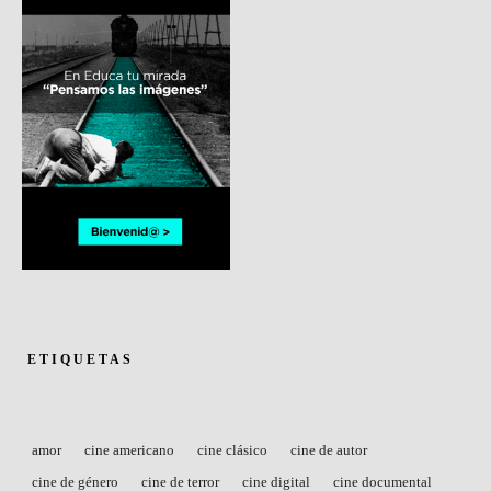
ETIQUETAS
amor
cine americano
cine clásico
cine de autor
cine de género
cine de terror
cine digital
cine documental