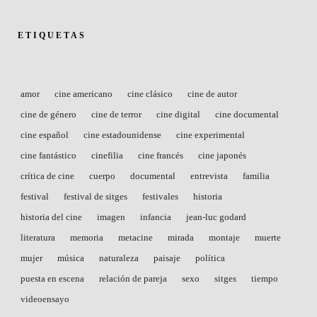
ETIQUETAS
amor
cine americano
cine clásico
cine de autor
cine de género
cine de terror
cine digital
cine documental
cine español
cine estadounidense
cine experimental
cine fantástico
cinefilia
cine francés
cine japonés
crítica de cine
cuerpo
documental
entrevista
familia
festival
festival de sitges
festivales
historia
historia del cine
imagen
infancia
jean-luc godard
literatura
memoria
metacine
mirada
montaje
muerte
mujer
música
naturaleza
paisaje
política
puesta en escena
relación de pareja
sexo
sitges
tiempo
videoensayo