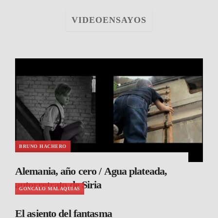
VIDEOENSAYOS
BRUNO HACHERO
Alemania, año cero / Agua plateada,
autorretrato de Siria
GONCALO MALAQUIAS
El asiento del fantasma