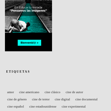
ETIQUETAS
amor
cine americano
cine clásico
cine de autor
cine de género
cine de terror
cine digital
cine documental
cine español
cine estadounidense
cine experimental