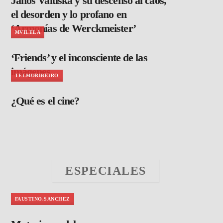
János Valuska y su descenso al caos,
el desorden y lo profano en
‘Armonías de Werckmeister’
MVILELA
‘Friends’ y el inconsciente de las
imágenes
TELMORIBEIRO
¿Qué es el cine?
ESPECIALES
FAUSTINO.SANCHEZ