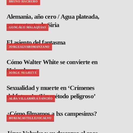
BRUNO HACHERO
Alemania, año cero / Agua plateada,
autorretrato de Siria
GONCALO MALAQUIAS
El asiento del fantasma
JORGEALVAROMANZANO
Cómo Walter White se convierte en
Heisenberg
JORGE NEGRETE
Sexualidad y muerte en ‘Crímenes
del futuro’ y ‘Un método peligroso’
ALBA VILLARMEA SANCHO
¿Cómo filmamos a lxs campesinxs?
BORJACASTILLEJOCALVO