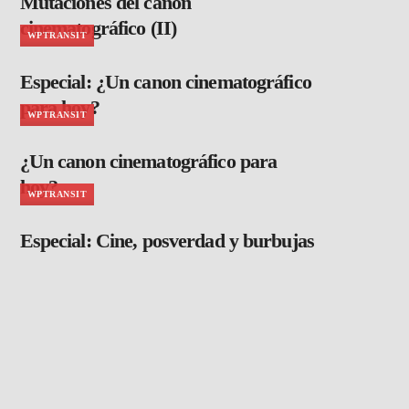
Mutaciones del canon
cinematográfico (II)
WPTRANSIT
Especial: ¿Un canon cinematográfico
para hoy?
WPTRANSIT
¿Un canon cinematográfico para
hoy?
WPTRANSIT
Especial: Cine, posverdad y burbujas