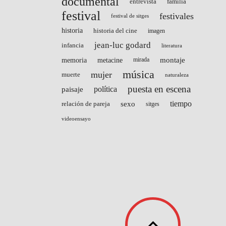
documental
entrevista
familia
festival
festivales
festival de sitges
historia
historia del cine
imagen
jean-luc godard
infancia
literatura
montaje
memoria
metacine
mirada
música
mujer
muerte
naturaleza
puesta en escena
paisaje
política
sexo
tiempo
relación de pareja
sitges
videoensayo