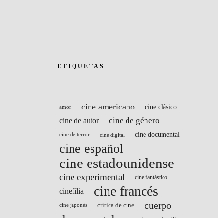
ETIQUETAS
cine americano
cine clásico
amor
cine de género
cine de autor
cine documental
cine de terror
cine digital
cine español
cine estadounidense
cine experimental
cine fantástico
cine francés
cinefilia
cuerpo
crítica de cine
cine japonés