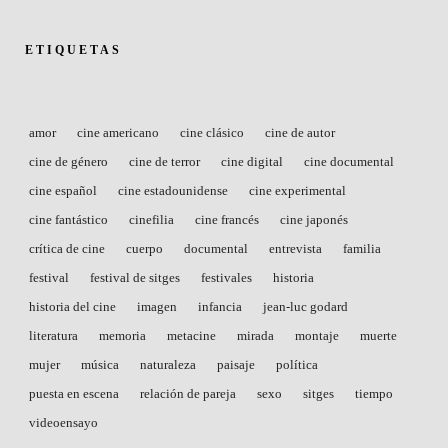
ETIQUETAS
amor
cine americano
cine clásico
cine de autor
cine de género
cine de terror
cine digital
cine documental
cine español
cine estadounidense
cine experimental
cine fantástico
cinefilia
cine francés
cine japonés
crítica de cine
cuerpo
documental
entrevista
familia
festival
festival de sitges
festivales
historia
historia del cine
imagen
infancia
jean-luc godard
literatura
memoria
metacine
mirada
montaje
muerte
mujer
música
naturaleza
paisaje
política
puesta en escena
relación de pareja
sexo
sitges
tiempo
videoensayo