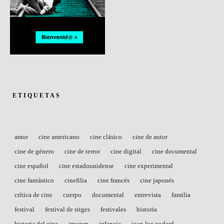
ETIQUETAS
amor
cine americano
cine clásico
cine de autor
cine de género
cine de terror
cine digital
cine documental
cine español
cine estadounidense
cine experimental
cine fantástico
cinefilia
cine francés
cine japonés
crítica de cine
cuerpo
documental
entrevista
familia
festival
festival de sitges
festivales
historia
historia del cine
imagen
infancia
jean-luc godard