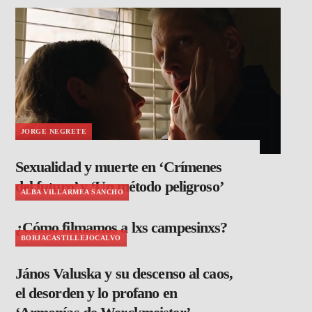
JORGE NEGRETE
Sexualidad y muerte en ‘Crímenes
del futuro’ y ‘Un método peligroso’
ALBA VILLARMEA SANCHO
¿Cómo filmamos a lxs campesinxs?
BORJACASTILLEJOCALVO
János Valuska y su descenso al caos,
el desorden y lo profano en