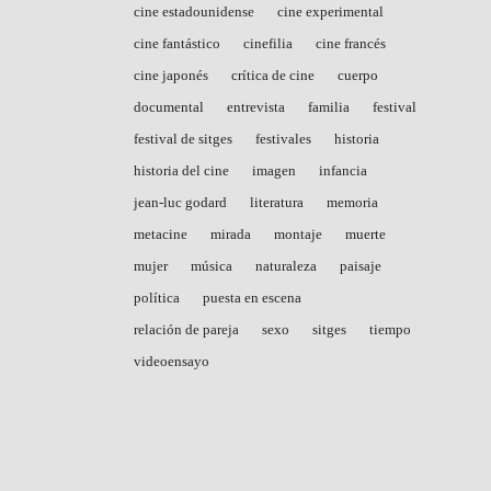
cine estadounidense
cine experimental
cine fantástico
cinefilia
cine francés
cine japonés
crítica de cine
cuerpo
documental
entrevista
familia
festival
festival de sitges
festivales
historia
historia del cine
imagen
infancia
jean-luc godard
literatura
memoria
metacine
mirada
montaje
muerte
mujer
música
naturaleza
paisaje
política
puesta en escena
relación de pareja
sexo
sitges
tiempo
videoensayo