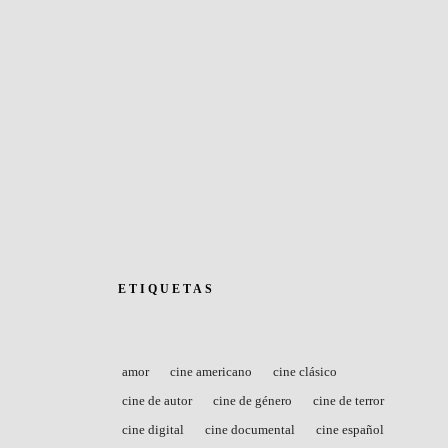
ETIQUETAS
amor
cine americano
cine clásico
cine de autor
cine de género
cine de terror
cine digital
cine documental
cine español