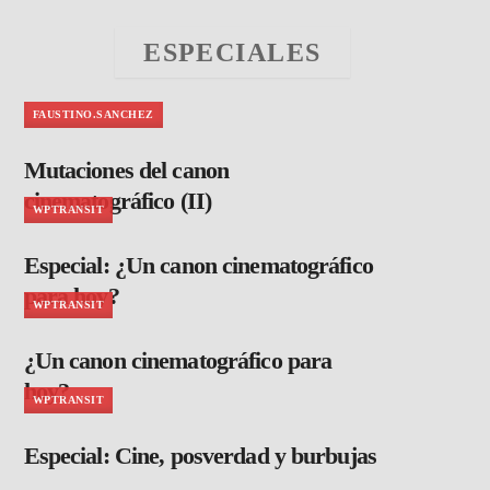
ESPECIALES
FAUSTINO.SANCHEZ
Mutaciones del canon
cinematográfico (II)
WPTRANSIT
Especial: ¿Un canon cinematográfico
para hoy?
WPTRANSIT
¿Un canon cinematográfico para
hoy?
WPTRANSIT
Especial: Cine, posverdad y burbujas