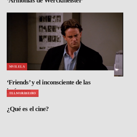
‘Armonías de Werckmeister’
MVILELA
‘Friends’ y el inconsciente de las
imágenes
TELMORIBEIRO
¿Qué es el cine?