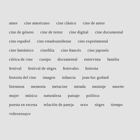
amor
cine americano
cine clásico
cine de autor
cine de género
cine de terror
cine digital
cine documental
cine español
cine estadounidense
cine experimental
cine fantástico
cinefilia
cine francés
cine japonés
crítica de cine
cuerpo
documental
entrevista
familia
festival
festival de sitges
festivales
historia
historia del cine
imagen
infancia
jean-luc godard
literatura
memoria
metacine
mirada
montaje
muerte
mujer
música
naturaleza
paisaje
política
puesta en escena
relación de pareja
sexo
sitges
tiempo
videoensayo