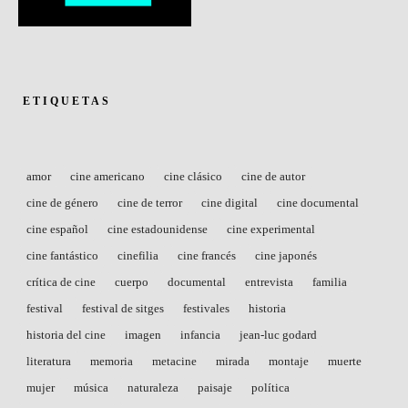
ETIQUETAS
amor
cine americano
cine clásico
cine de autor
cine de género
cine de terror
cine digital
cine documental
cine español
cine estadounidense
cine experimental
cine fantástico
cinefilia
cine francés
cine japonés
crítica de cine
cuerpo
documental
entrevista
familia
festival
festival de sitges
festivales
historia
historia del cine
imagen
infancia
jean-luc godard
literatura
memoria
metacine
mirada
montaje
muerte
mujer
música
naturaleza
paisaje
política