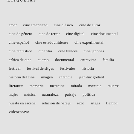
ETIQUETAS
amor
cine americano
cine clásico
cine de autor
cine de género
cine de terror
cine digital
cine documental
cine español
cine estadounidense
cine experimental
cine fantástico
cinefilia
cine francés
cine japonés
crítica de cine
cuerpo
documental
entrevista
familia
festival
festival de sitges
festivales
historia
historia del cine
imagen
infancia
jean-luc godard
literatura
memoria
metacine
mirada
montaje
muerte
mujer
música
naturaleza
paisaje
política
puesta en escena
relación de pareja
sexo
sitges
tiempo
videoensayo