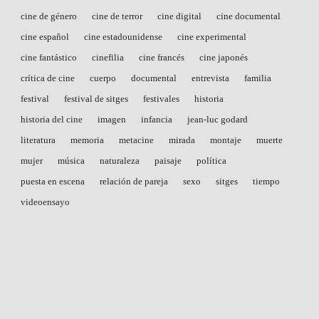
cine de género
cine de terror
cine digital
cine documental
cine español
cine estadounidense
cine experimental
cine fantástico
cinefilia
cine francés
cine japonés
crítica de cine
cuerpo
documental
entrevista
familia
festival
festival de sitges
festivales
historia
historia del cine
imagen
infancia
jean-luc godard
literatura
memoria
metacine
mirada
montaje
muerte
mujer
música
naturaleza
paisaje
política
puesta en escena
relación de pareja
sexo
sitges
tiempo
videoensayo