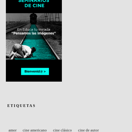
ETIQUETAS
amor
cine americano
cine clásico
cine de autor