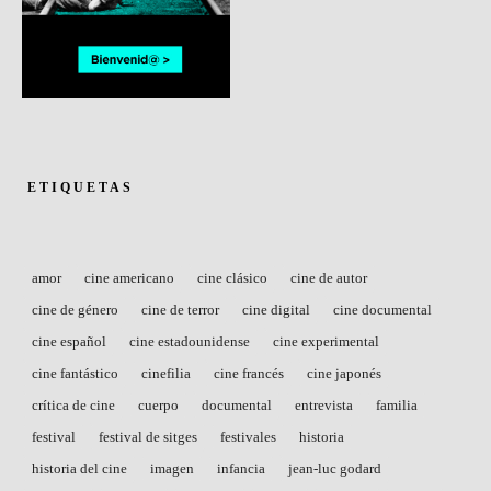
ETIQUETAS
amor
cine americano
cine clásico
cine de autor
cine de género
cine de terror
cine digital
cine documental
cine español
cine estadounidense
cine experimental
cine fantástico
cinefilia
cine francés
cine japonés
crítica de cine
cuerpo
documental
entrevista
familia
festival
festival de sitges
festivales
historia
historia del cine
imagen
infancia
jean-luc godard