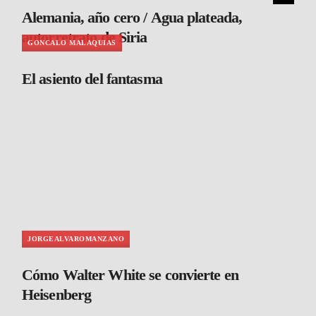
Alemania, año cero / Agua plateada,
autorretrato de Siria
GONCALO MALAQUIAS
El asiento del fantasma
JORGEALVAROMANZANO
Cómo Walter White se convierte en
Heisenberg