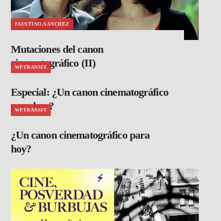
FAUSTINO.SANCHEZ
Mutaciones del canon
cinematográfico (II)
WPTRANSIT
Especial: ¿Un canon cinematográfico
para hoy?
WPTRANSIT
¿Un canon cinematográfico para
hoy?