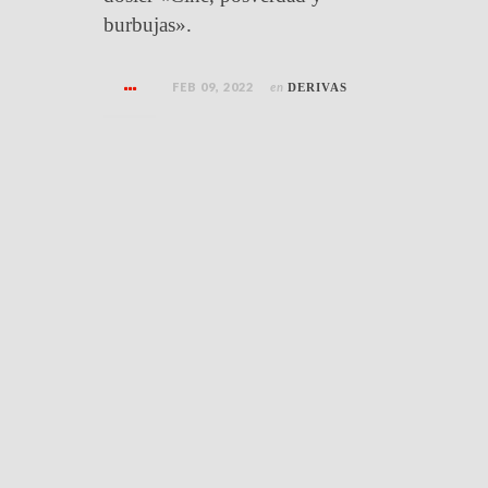
burbujas».
FEB 09, 2022
en
DERIVAS