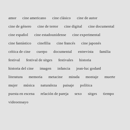
amor
cine americano
cine clásico
cine de autor
cine de género
cine de terror
cine digital
cine documental
cine español
cine estadounidense
cine experimental
cine fantástico
cinefilia
cine francés
cine japonés
crítica de cine
cuerpo
documental
entrevista
familia
festival
festival de sitges
festivales
historia
historia del cine
imagen
infancia
jean-luc godard
literatura
memoria
metacine
mirada
montaje
muerte
mujer
música
naturaleza
paisaje
política
puesta en escena
relación de pareja
sexo
sitges
tiempo
videoensayo