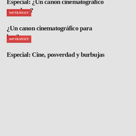
Especial: ¿Un canon cinematográfico
para hoy?
WPTRANSIT
¿Un canon cinematográfico para
hoy?
WPTRANSIT
Especial: Cine, posverdad y burbujas