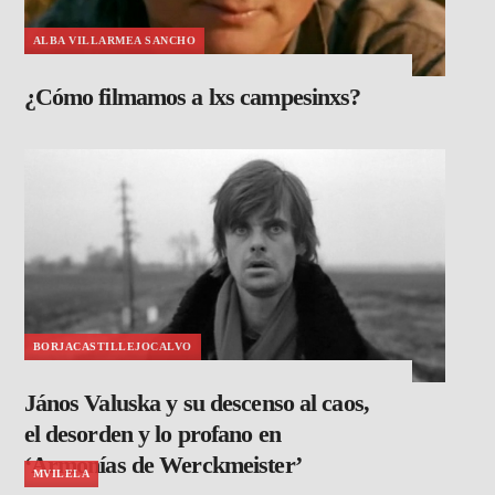
ALBA VILLARMEA SANCHO
¿Cómo filmamos a lxs campesinxs?
BORJACASTILLEJOCALVO
János Valuska y su descenso al caos,
el desorden y lo profano en
‘Armonías de Werckmeister’
MVILELA