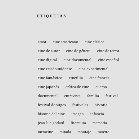
ETIQUETAS
amor
cine americano
cine clásico
cine de autor
cine de género
cine de terror
cine digital
cine documental
cine español
cine estadounidense
cine experimental
cine fantástico
cinefilia
cine francés
cine japonés
crítica de cine
cuerpo
documental
entrevista
familia
festival
festival de sitges
festivales
historia
historia del cine
imagen
infancia
jean-luc godard
literatura
memoria
metacine
mirada
montaje
muerte