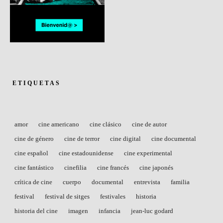
ETIQUETAS
amor
cine americano
cine clásico
cine de autor
cine de género
cine de terror
cine digital
cine documental
cine español
cine estadounidense
cine experimental
cine fantástico
cinefilia
cine francés
cine japonés
crítica de cine
cuerpo
documental
entrevista
familia
festival
festival de sitges
festivales
historia
historia del cine
imagen
infancia
jean-luc godard