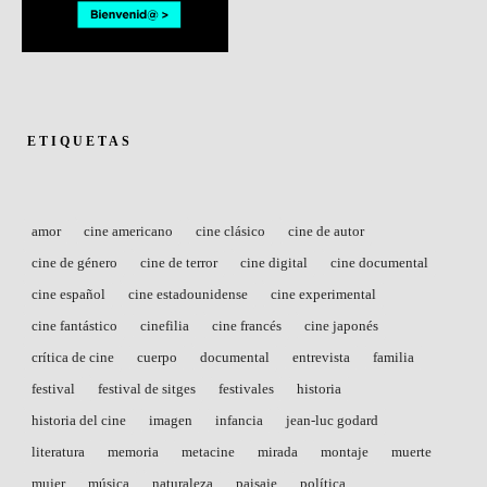
ETIQUETAS
amor
cine americano
cine clásico
cine de autor
cine de género
cine de terror
cine digital
cine documental
cine español
cine estadounidense
cine experimental
cine fantástico
cinefilia
cine francés
cine japonés
crítica de cine
cuerpo
documental
entrevista
familia
festival
festival de sitges
festivales
historia
historia del cine
imagen
infancia
jean-luc godard
literatura
memoria
metacine
mirada
montaje
muerte
mujer
música
naturaleza
paisaje
política