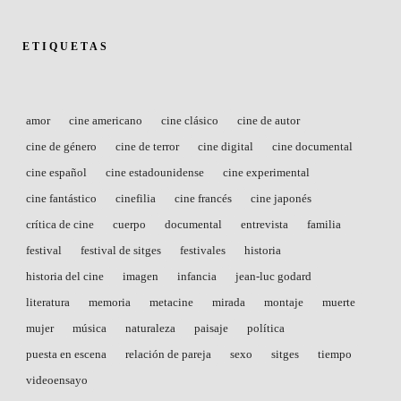
ETIQUETAS
amor
cine americano
cine clásico
cine de autor
cine de género
cine de terror
cine digital
cine documental
cine español
cine estadounidense
cine experimental
cine fantástico
cinefilia
cine francés
cine japonés
crítica de cine
cuerpo
documental
entrevista
familia
festival
festival de sitges
festivales
historia
historia del cine
imagen
infancia
jean-luc godard
literatura
memoria
metacine
mirada
montaje
muerte
mujer
música
naturaleza
paisaje
política
puesta en escena
relación de pareja
sexo
sitges
tiempo
videoensayo