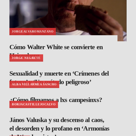
JORGEALVAROMANZANO
Cómo Walter White se convierte en
Heisenberg
JORGE NEGRETE
Sexualidad y muerte en ‘Crímenes del
futuro’ y ‘Un método peligroso’
ALBA VILLARMEA SANCHO
¿Cómo filmamos a lxs campesinxs?
BORJACASTILLEJOCALVO
János Valuska y su descenso al caos,
el desorden y lo profano en ‘Armonías