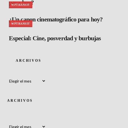
para hoy?
WPTRANSIT
¿Un canon cinematográfico para hoy?
WPTRANSIT
Especial: Cine, posverdad y burbujas
ARCHIVOS
Archivos
ARCHIVOS
Archivos