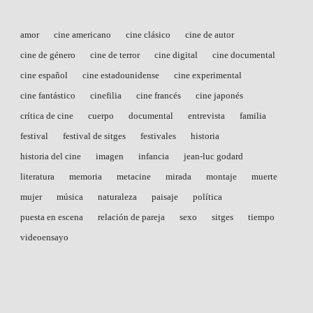
amor
cine americano
cine clásico
cine de autor
cine de género
cine de terror
cine digital
cine documental
cine español
cine estadounidense
cine experimental
cine fantástico
cinefilia
cine francés
cine japonés
crítica de cine
cuerpo
documental
entrevista
familia
festival
festival de sitges
festivales
historia
historia del cine
imagen
infancia
jean-luc godard
literatura
memoria
metacine
mirada
montaje
muerte
mujer
música
naturaleza
paisaje
política
puesta en escena
relación de pareja
sexo
sitges
tiempo
videoensayo