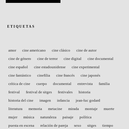
ETIQUETAS
amor
cine americano
cine clásico
cine de autor
cine de género
cine de terror
cine digital
cine documental
cine español
cine estadounidense
cine experimental
cine fantástico
cinefilia
cine francés
cine japonés
crítica de cine
cuerpo
documental
entrevista
familia
festival
festival de sitges
festivales
historia
historia del cine
imagen
infancia
jean-luc godard
literatura
memoria
metacine
mirada
montaje
muerte
mujer
música
naturaleza
paisaje
política
puesta en escena
relación de pareja
sexo
sitges
tiempo