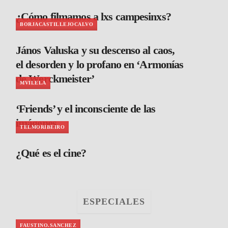
¿Cómo filmamos a lxs campesinxs?
BORJACASTILLEJOCALVO
János Valuska y su descenso al caos,
el desorden y lo profano en ‘Armonías
de Werckmeister’
MVILELA
‘Friends’ y el inconsciente de las
imágenes
TELMORIBEIRO
¿Qué es el cine?
ESPECIALES
FAUSTINO.SANCHEZ