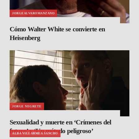
JORGEALVAROMANZANO
Cómo Walter White se convierte en
Heisenberg
JORGE NEGRETE
Sexualidad y muerte en ‘Crímenes del
futuro’ y ‘Un método peligroso’
ALBA VILLARMEA SANCHO