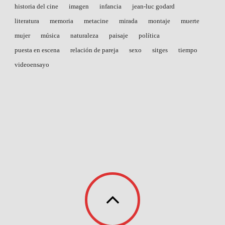
historia del cine
imagen
infancia
jean-luc godard
literatura
memoria
metacine
mirada
montaje
muerte
mujer
música
naturaleza
paisaje
política
puesta en escena
relación de pareja
sexo
sitges
tiempo
videoensayo