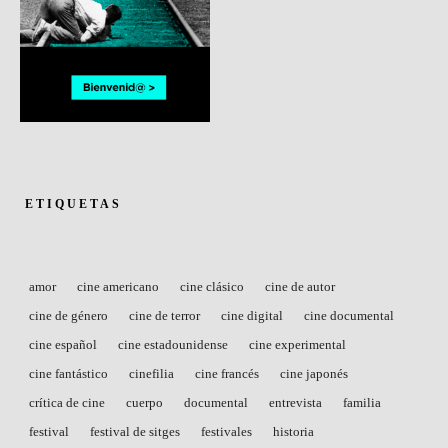
ETIQUETAS
amor
cine americano
cine clásico
cine de autor
cine de género
cine de terror
cine digital
cine documental
cine español
cine estadounidense
cine experimental
cine fantástico
cinefilia
cine francés
cine japonés
crítica de cine
cuerpo
documental
entrevista
familia
festival
festival de sitges
festivales
historia