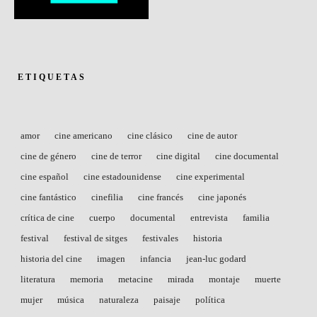
ETIQUETAS
amor
cine americano
cine clásico
cine de autor
cine de género
cine de terror
cine digital
cine documental
cine español
cine estadounidense
cine experimental
cine fantástico
cinefilia
cine francés
cine japonés
crítica de cine
cuerpo
documental
entrevista
familia
festival
festival de sitges
festivales
historia
historia del cine
imagen
infancia
jean-luc godard
literatura
memoria
metacine
mirada
montaje
muerte
mujer
música
naturaleza
paisaje
política