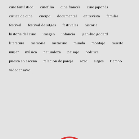
cine fantástico
cinefilia
cine francés
cine japonés
crítica de cine
cuerpo
documental
entrevista
familia
festival
festival de sitges
festivales
historia
historia del cine
imagen
infancia
jean-luc godard
literatura
memoria
metacine
mirada
montaje
muerte
mujer
música
naturaleza
paisaje
política
puesta en escena
relación de pareja
sexo
sitges
tiempo
videoensayo