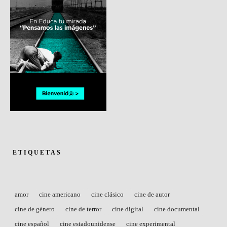
ETIQUETAS
amor
cine americano
cine clásico
cine de autor
cine de género
cine de terror
cine digital
cine documental
cine español
cine estadounidense
cine experimental