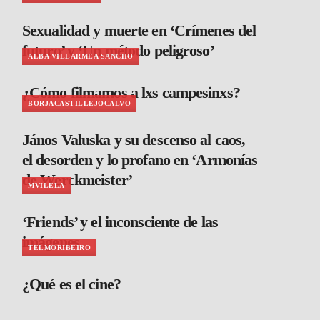
Sexualidad y muerte en ‘Crímenes del
futuro’ y ‘Un método peligroso’
ALBA VILLARMEA SANCHO
¿Cómo filmamos a lxs campesinxs?
BORJACASTILLEJOCALVO
János Valuska y su descenso al caos,
el desorden y lo profano en ‘Armonías
de Werckmeister’
MVILELA
‘Friends’ y el inconsciente de las
imágenes
TELMORIBEIRO
¿Qué es el cine?