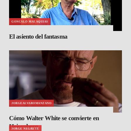
GONCALO MALAQUIAS
El asiento del fantasma
JORGEALVAROMANZANO
Cómo Walter White se convierte en
Heisenberg
JORGE NEGRETE