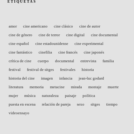
ETIQUETAS
amor
cine americano
cine clásico
cine de autor
cine de género
cine de terror
cine digital
cine documental
cine español
cine estadounidense
cine experimental
cine fantástico
cinefilia
cine francés
cine japonés
crítica de cine
cuerpo
documental
entrevista
familia
festival
festival de sitges
festivales
historia
historia del cine
imagen
infancia
jean-luc godard
literatura
memoria
metacine
mirada
montaje
muerte
mujer
música
naturaleza
paisaje
política
puesta en escena
relación de pareja
sexo
sitges
tiempo
videoensayo