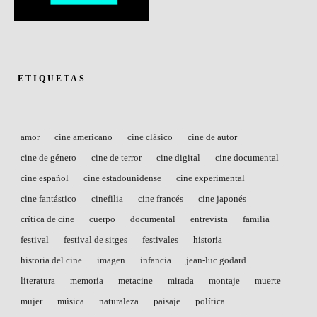
ETIQUETAS
amor
cine americano
cine clásico
cine de autor
cine de género
cine de terror
cine digital
cine documental
cine español
cine estadounidense
cine experimental
cine fantástico
cinefilia
cine francés
cine japonés
crítica de cine
cuerpo
documental
entrevista
familia
festival
festival de sitges
festivales
historia
historia del cine
imagen
infancia
jean-luc godard
literatura
memoria
metacine
mirada
montaje
muerte
mujer
música
naturaleza
paisaje
política