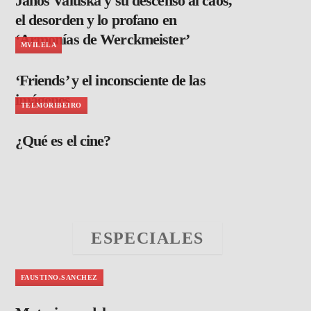
János Valuska y su descenso al caos,
el desorden y lo profano en
‘Armonías de Werckmeister’
MVILELA
‘Friends’ y el inconsciente de las
imágenes
TELMORIBEIRO
¿Qué es el cine?
ESPECIALES
FAUSTINO.SANCHEZ