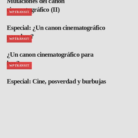
Mutaciones del canon
cinematográfico (II)
WPTRANSIT
Especial: ¿Un canon cinematográfico
para hoy?
WPTRANSIT
¿Un canon cinematográfico para
hoy?
WPTRANSIT
Especial: Cine, posverdad y burbujas