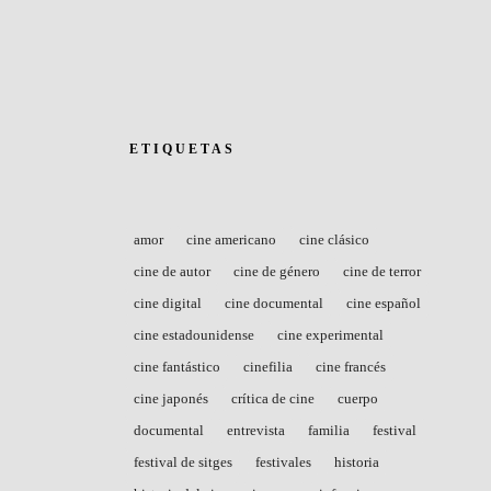
ETIQUETAS
amor
cine americano
cine clásico
cine de autor
cine de género
cine de terror
cine digital
cine documental
cine español
cine estadounidense
cine experimental
cine fantástico
cinefilia
cine francés
cine japonés
crítica de cine
cuerpo
documental
entrevista
familia
festival
festival de sitges
festivales
historia