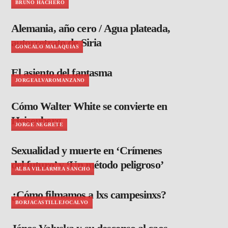
BRUNO HACHERO
Alemania, año cero / Agua plateada,
autorretrato de Siria
GONCALO MALAQUIAS
El asiento del fantasma
JORGEALVAROMANZANO
Cómo Walter White se convierte en
Heisenberg
JORGE NEGRETE
Sexualidad y muerte en ‘Crímenes
del futuro’ y ‘Un método peligroso’
ALBA VILLARMEA SANCHO
¿Cómo filmamos a lxs campesinxs?
BORJACASTILLEJOCALVO