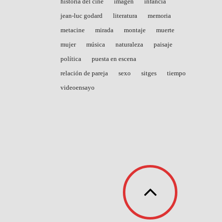
historia del cine
imagen
infancia
jean-luc godard
literatura
memoria
metacine
mirada
montaje
muerte
mujer
música
naturaleza
paisaje
política
puesta en escena
relación de pareja
sexo
sitges
tiempo
videoensayo