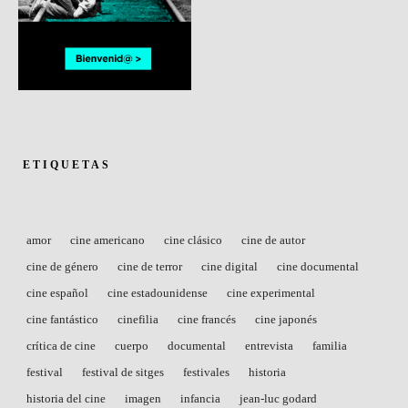
ETIQUETAS
amor
cine americano
cine clásico
cine de autor
cine de género
cine de terror
cine digital
cine documental
cine español
cine estadounidense
cine experimental
cine fantástico
cinefilia
cine francés
cine japonés
crítica de cine
cuerpo
documental
entrevista
familia
festival
festival de sitges
festivales
historia
historia del cine
imagen
infancia
jean-luc godard