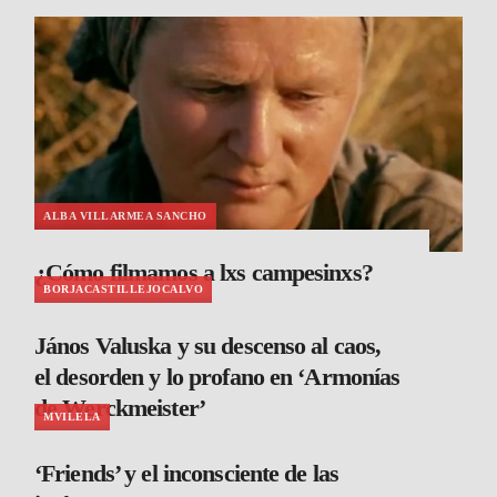
ALBA VILLARMEA SANCHO
¿Cómo filmamos a lxs campesinxs?
BORJACASTILLEJOCALVO
János Valuska y su descenso al caos,
el desorden y lo profano en ‘Armonías
de Werckmeister’
MVILELA
‘Friends’ y el inconsciente de las