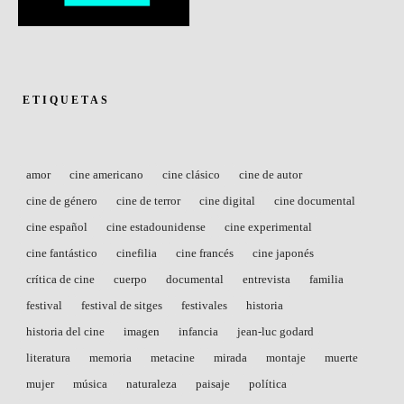
ETIQUETAS
amor
cine americano
cine clásico
cine de autor
cine de género
cine de terror
cine digital
cine documental
cine español
cine estadounidense
cine experimental
cine fantástico
cinefilia
cine francés
cine japonés
crítica de cine
cuerpo
documental
entrevista
familia
festival
festival de sitges
festivales
historia
historia del cine
imagen
infancia
jean-luc godard
literatura
memoria
metacine
mirada
montaje
muerte
mujer
música
naturaleza
paisaje
política