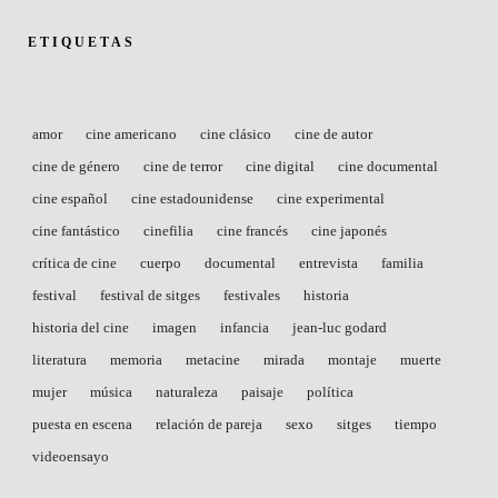
ETIQUETAS
amor
cine americano
cine clásico
cine de autor
cine de género
cine de terror
cine digital
cine documental
cine español
cine estadounidense
cine experimental
cine fantástico
cinefilia
cine francés
cine japonés
crítica de cine
cuerpo
documental
entrevista
familia
festival
festival de sitges
festivales
historia
historia del cine
imagen
infancia
jean-luc godard
literatura
memoria
metacine
mirada
montaje
muerte
mujer
música
naturaleza
paisaje
política
puesta en escena
relación de pareja
sexo
sitges
tiempo
videoensayo