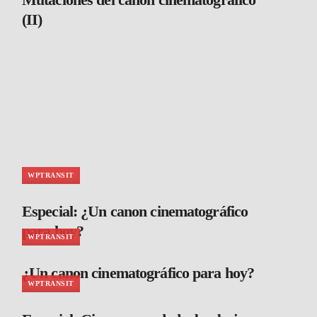
(II)
WPTRANSIT
Especial: ¿Un canon cinematográfico
para hoy?
WPTRANSIT
¿Un canon cinematográfico para hoy?
WPTRANSIT