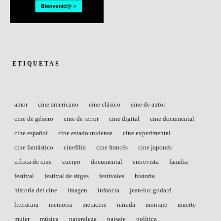
ETIQUETAS
amor
cine americano
cine clásico
cine de autor
cine de género
cine de terror
cine digital
cine documental
cine español
cine estadounidense
cine experimental
cine fantástico
cinefilia
cine francés
cine japonés
crítica de cine
cuerpo
documental
entrevista
familia
festival
festival de sitges
festivales
historia
historia del cine
imagen
infancia
jean-luc godard
literatura
memoria
metacine
mirada
montaje
muerte
mujer
música
naturaleza
paisaje
política