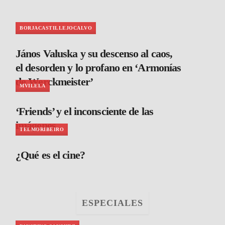
BORJACASTILLEJOCALVO
János Valuska y su descenso al caos,
el desorden y lo profano en ‘Armonías
de Werckmeister’
MVILELA
‘Friends’ y el inconsciente de las
imágenes
TELMORIBEIRO
¿Qué es el cine?
ESPECIALES