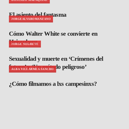
El asiento del fantasma
JORGEALVAROMANZANO
Cómo Walter White se convierte en
Heisenberg
JORGE NEGRETE
Sexualidad y muerte en ‘Crímenes del
futuro’ y ‘Un método peligroso’
ALBA VILLARMEA SANCHO
¿Cómo filmamos a lxs campesinxs?