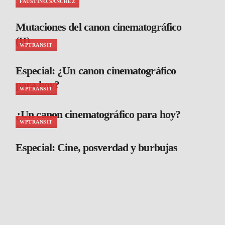
FAUSTINO.SANCHEZ
Mutaciones del canon cinematográfico
(II)
WPTRANSIT
Especial: ¿Un canon cinematográfico
para hoy?
WPTRANSIT
¿Un canon cinematográfico para hoy?
WPTRANSIT
Especial: Cine, posverdad y burbujas