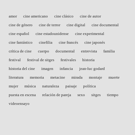
amor
cine americano
cine clásico
cine de autor
cine de género
cine de terror
cine digital
cine documental
cine español
cine estadounidense
cine experimental
cine fantástico
cinefilia
cine francés
cine japonés
crítica de cine
cuerpo
documental
entrevista
familia
festival
festival de sitges
festivales
historia
historia del cine
imagen
infancia
jean-luc godard
literatura
memoria
metacine
mirada
montaje
muerte
mujer
música
naturaleza
paisaje
política
puesta en escena
relación de pareja
sexo
sitges
tiempo
videoensayo