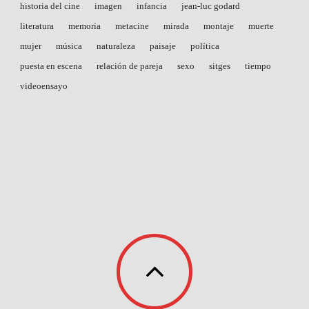
historia del cine
imagen
infancia
jean-luc godard
literatura
memoria
metacine
mirada
montaje
muerte
mujer
música
naturaleza
paisaje
política
puesta en escena
relación de pareja
sexo
sitges
tiempo
videoensayo