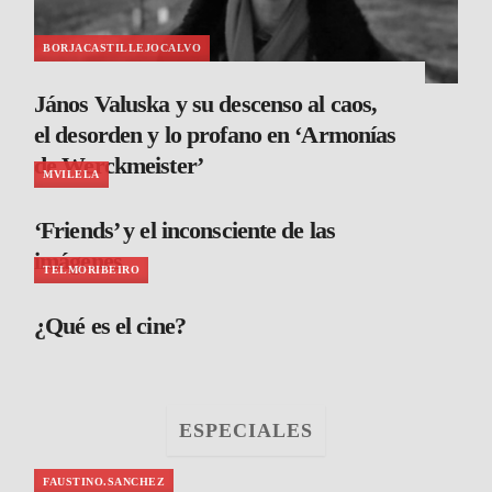
BORJACASTILLEJOCALVO
János Valuska y su descenso al caos,
el desorden y lo profano en ‘Armonías
de Werckmeister’
MVILELA
‘Friends’ y el inconsciente de las
imágenes
TELMORIBEIRO
¿Qué es el cine?
ESPECIALES
FAUSTINO.SANCHEZ