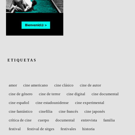
ETIQUETAS
amor
cine americano
cine clásico
cine de autor
cine de género
cine de terror
cine digital
cine documental
cine español
cine estadounidense
cine experimental
cine fantástico
cinefilia
cine francés
cine japonés
crítica de cine
cuerpo
documental
entrevista
familia
festival
festival de sitges
festivales
historia