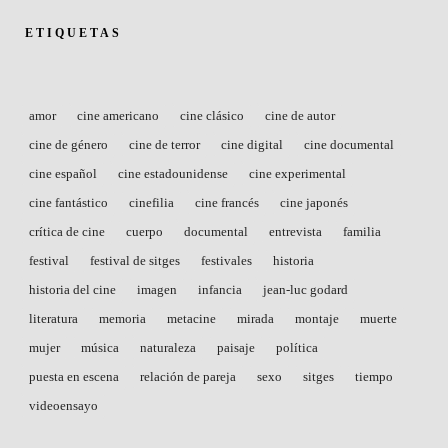
ETIQUETAS
amor
cine americano
cine clásico
cine de autor
cine de género
cine de terror
cine digital
cine documental
cine español
cine estadounidense
cine experimental
cine fantástico
cinefilia
cine francés
cine japonés
crítica de cine
cuerpo
documental
entrevista
familia
festival
festival de sitges
festivales
historia
historia del cine
imagen
infancia
jean-luc godard
literatura
memoria
metacine
mirada
montaje
muerte
mujer
música
naturaleza
paisaje
política
puesta en escena
relación de pareja
sexo
sitges
tiempo
videoensayo