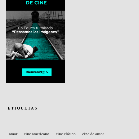
ETIQUETAS
amor
cine americano
cine clásico
cine de autor