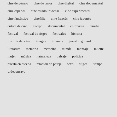
cine de género
cine de terror
cine digital
cine documental
cine español
cine estadounidense
cine experimental
cine fantástico
cinefilia
cine francés
cine japonés
crítica de cine
cuerpo
documental
entrevista
familia
festival
festival de sitges
festivales
historia
historia del cine
imagen
infancia
jean-luc godard
literatura
memoria
metacine
mirada
montaje
muerte
mujer
música
naturaleza
paisaje
política
puesta en escena
relación de pareja
sexo
sitges
tiempo
videoensayo