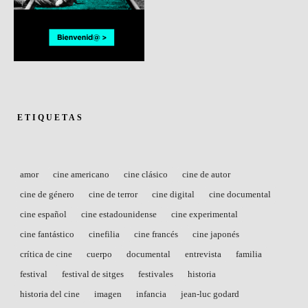
ETIQUETAS
amor
cine americano
cine clásico
cine de autor
cine de género
cine de terror
cine digital
cine documental
cine español
cine estadounidense
cine experimental
cine fantástico
cinefilia
cine francés
cine japonés
crítica de cine
cuerpo
documental
entrevista
familia
festival
festival de sitges
festivales
historia
historia del cine
imagen
infancia
jean-luc godard