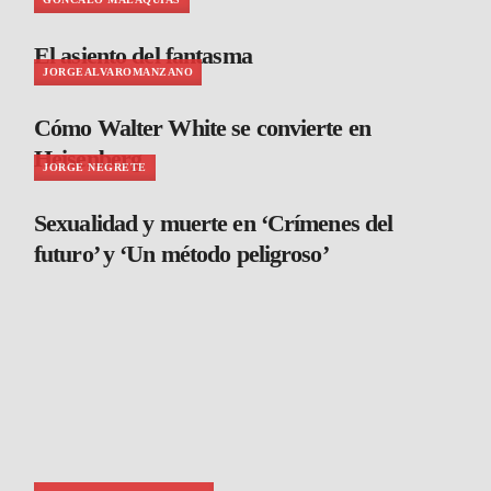
El asiento del fantasma
JORGEALVAROMANZANO
Cómo Walter White se convierte en
Heisenberg
JORGE NEGRETE
Sexualidad y muerte en ‘Crímenes del
futuro’ y ‘Un método peligroso’