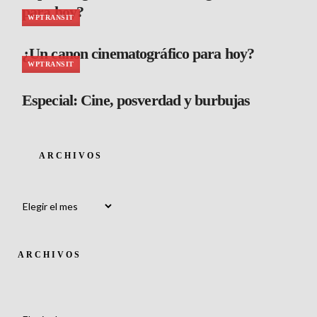
para hoy?
WPTRANSIT
¿Un canon cinematográfico para hoy?
WPTRANSIT
Especial: Cine, posverdad y burbujas
ARCHIVOS
Archivos
ARCHIVOS
Archivos