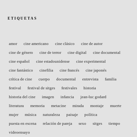
ETIQUETAS
amor
cine americano
cine clásico
cine de autor
cine de género
cine de terror
cine digital
cine documental
cine español
cine estadounidense
cine experimental
cine fantástico
cinefilia
cine francés
cine japonés
crítica de cine
cuerpo
documental
entrevista
familia
festival
festival de sitges
festivales
historia
historia del cine
imagen
infancia
jean-luc godard
literatura
memoria
metacine
mirada
montaje
muerte
mujer
música
naturaleza
paisaje
política
puesta en escena
relación de pareja
sexo
sitges
tiempo
videoensayo