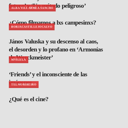
futuro’ y ‘Un método peligroso’
ALBA VILLARMEA SANCHO
¿Cómo filmamos a lxs campesinxs?
BORJACASTILLEJOCALVO
János Valuska y su descenso al caos,
el desorden y lo profano en ‘Armonías
de Werckmeister’
MVILELA
‘Friends’ y el inconsciente de las
imágenes
TELMORIBEIRO
¿Qué es el cine?