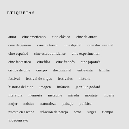
ETIQUETAS
amor
cine americano
cine clásico
cine de autor
cine de género
cine de terror
cine digital
cine documental
cine español
cine estadounidense
cine experimental
cine fantástico
cinefilia
cine francés
cine japonés
crítica de cine
cuerpo
documental
entrevista
familia
festival
festival de sitges
festivales
historia
historia del cine
imagen
infancia
jean-luc godard
literatura
memoria
metacine
mirada
montaje
muerte
mujer
música
naturaleza
paisaje
política
puesta en escena
relación de pareja
sexo
sitges
tiempo
videoensayo