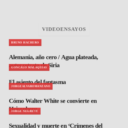
VIDEOENSAYOS
BRUNO HACHERO
Alemania, año cero / Agua plateada,
autorretrato de Siria
GONCALO MALAQUIAS
El asiento del fantasma
JORGEALVAROMANZANO
Cómo Walter White se convierte en
Heisenberg
JORGE NEGRETE
Sexualidad y muerte en ‘Crímenes del