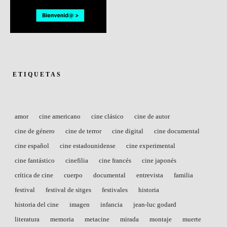
ETIQUETAS
amor
cine americano
cine clásico
cine de autor
cine de género
cine de terror
cine digital
cine documental
cine español
cine estadounidense
cine experimental
cine fantástico
cinefilia
cine francés
cine japonés
crítica de cine
cuerpo
documental
entrevista
familia
festival
festival de sitges
festivales
historia
historia del cine
imagen
infancia
jean-luc godard
literatura
memoria
metacine
mirada
montaje
muerte