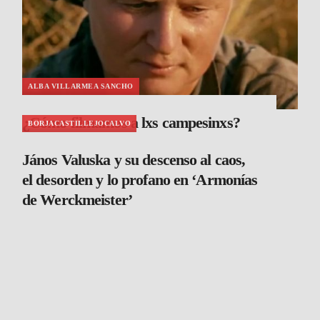
ALBA VILLARMEA SANCHO
¿Cómo filmamos a lxs campesinxs?
BORJACASTILLEJOCALVO
János Valuska y su descenso al caos,
el desorden y lo profano en ‘Armonías
de Werckmeister’