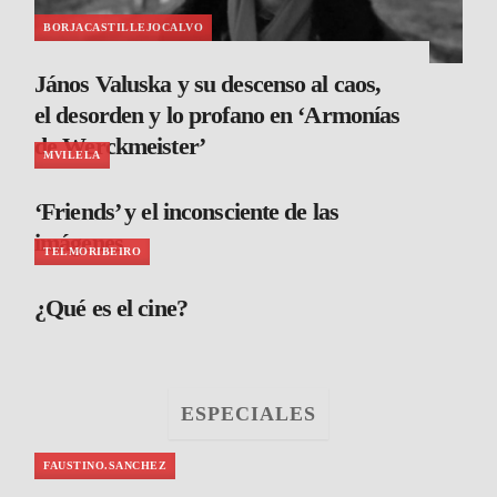
BORJACASTILLEJOCALVO
János Valuska y su descenso al caos,
el desorden y lo profano en ‘Armonías
de Werckmeister’
MVILELA
‘Friends’ y el inconsciente de las
imágenes
TELMORIBEIRO
¿Qué es el cine?
ESPECIALES
FAUSTINO.SANCHEZ