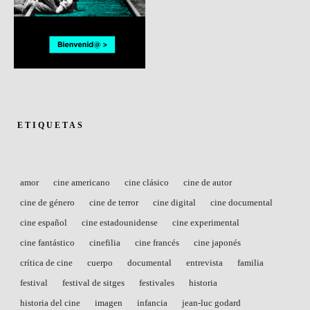
ETIQUETAS
amor
cine americano
cine clásico
cine de autor
cine de género
cine de terror
cine digital
cine documental
cine español
cine estadounidense
cine experimental
cine fantástico
cinefilia
cine francés
cine japonés
crítica de cine
cuerpo
documental
entrevista
familia
festival
festival de sitges
festivales
historia
historia del cine
imagen
infancia
jean-luc godard