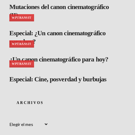
Mutaciones del canon cinematográfico
(II)
WPTRANSIT
Especial: ¿Un canon cinematográfico
para hoy?
WPTRANSIT
¿Un canon cinematográfico para hoy?
WPTRANSIT
Especial: Cine, posverdad y burbujas
ARCHIVOS
Archivos