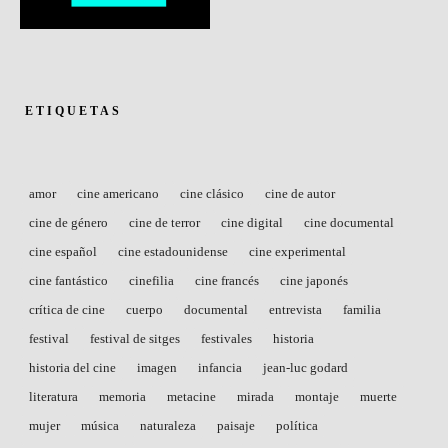
ETIQUETAS
amor
cine americano
cine clásico
cine de autor
cine de género
cine de terror
cine digital
cine documental
cine español
cine estadounidense
cine experimental
cine fantástico
cinefilia
cine francés
cine japonés
crítica de cine
cuerpo
documental
entrevista
familia
festival
festival de sitges
festivales
historia
historia del cine
imagen
infancia
jean-luc godard
literatura
memoria
metacine
mirada
montaje
muerte
mujer
música
naturaleza
paisaje
política