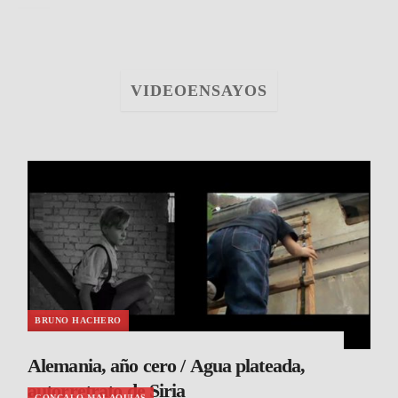
VIDEOENSAYOS
BRUNO HACHERO
Alemania, año cero / Agua plateada,
autorretrato de Siria
GONCALO MALAQUIAS