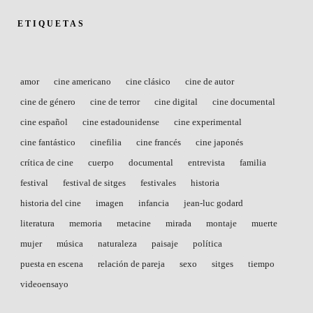
ETIQUETAS
amor
cine americano
cine clásico
cine de autor
cine de género
cine de terror
cine digital
cine documental
cine español
cine estadounidense
cine experimental
cine fantástico
cinefilia
cine francés
cine japonés
crítica de cine
cuerpo
documental
entrevista
familia
festival
festival de sitges
festivales
historia
historia del cine
imagen
infancia
jean-luc godard
literatura
memoria
metacine
mirada
montaje
muerte
mujer
música
naturaleza
paisaje
política
puesta en escena
relación de pareja
sexo
sitges
tiempo
videoensayo