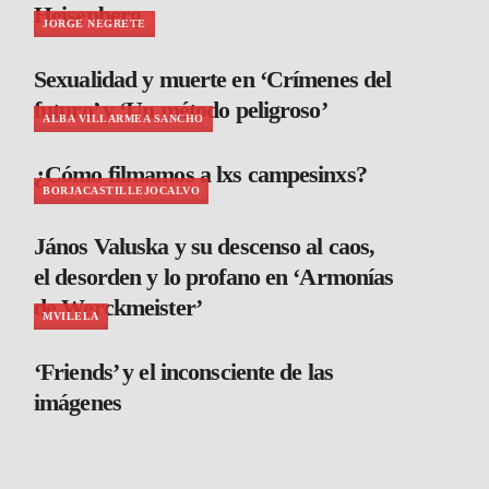
Heisenberg
JORGE NEGRETE
Sexualidad y muerte en ‘Crímenes del
futuro’ y ‘Un método peligroso’
ALBA VILLARMEA SANCHO
¿Cómo filmamos a lxs campesinxs?
BORJACASTILLEJOCALVO
János Valuska y su descenso al caos,
el desorden y lo profano en ‘Armonías
de Werckmeister’
MVILELA
‘Friends’ y el inconsciente de las
imágenes