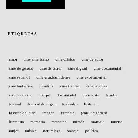
ETIQUETAS
amor
cine americano
cine clásico
cine de autor
cine de género
cine de terror
cine digital
cine documental
cine español
cine estadounidense
cine experimental
cine fantástico
cinefilia
cine francés
cine japonés
crítica de cine
cuerpo
documental
entrevista
familia
festival
festival de sitges
festivales
historia
historia del cine
imagen
infancia
jean-luc godard
literatura
memoria
metacine
mirada
montaje
muerte
mujer
música
naturaleza
paisaje
política