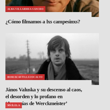
ALBA VILLARMEA SANCHO
¿Cómo filmamos a lxs campesinxs?
BORJACASTILLEJOCALVO
János Valuska y su descenso al caos,
el desorden y lo profano en
‘Armonías de Werckmeister’
MVILELA