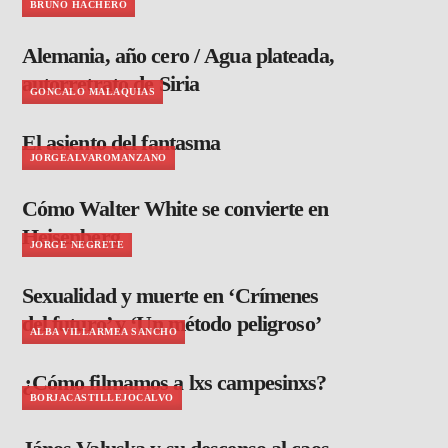
BRUNO HACHERO
Alemania, año cero / Agua plateada,
autorretrato de Siria
GONCALO MALAQUIAS
El asiento del fantasma
JORGEALVAROMANZANO
Cómo Walter White se convierte en
Heisenberg
JORGE NEGRETE
Sexualidad y muerte en ‘Crímenes
del futuro’ y ‘Un método peligroso’
ALBA VILLARMEA SANCHO
¿Cómo filmamos a lxs campesinxs?
BORJACASTILLEJOCALVO