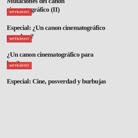
Mutaciones del canon
cinematográfico (II)
WPTRANSIT
Especial: ¿Un canon cinematográfico
para hoy?
WPTRANSIT
¿Un canon cinematográfico para
hoy?
WPTRANSIT
Especial: Cine, posverdad y burbujas