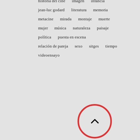
historia del cine
imagen
infancia
jean-luc godard
literatura
memoria
metacine
mirada
montaje
muerte
mujer
música
naturaleza
paisaje
política
puesta en escena
relación de pareja
sexo
sitges
tiempo
videoensayo