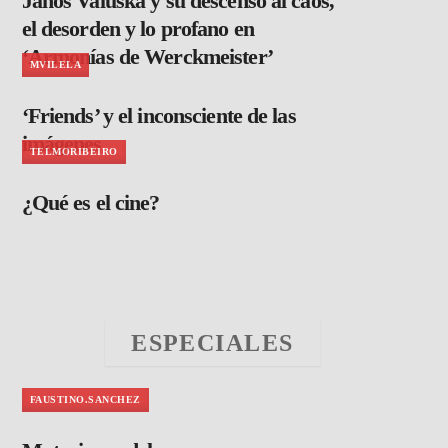
János Valuska y su descenso al caos,
el desorden y lo profano en
‘Armonías de Werckmeister’
MVILELA
‘Friends’ y el inconsciente de las
imágenes
TELMORIBEIRO
¿Qué es el cine?
ESPECIALES
FAUSTINO.SANCHEZ