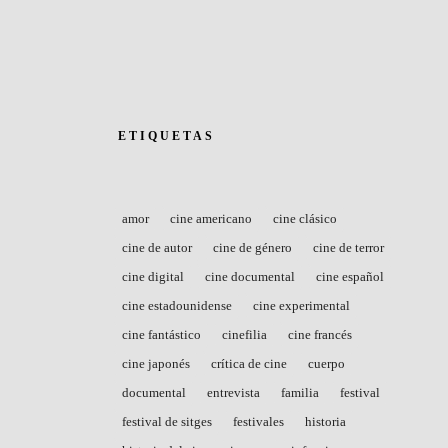
ETIQUETAS
amor
cine americano
cine clásico
cine de autor
cine de género
cine de terror
cine digital
cine documental
cine español
cine estadounidense
cine experimental
cine fantástico
cinefilia
cine francés
cine japonés
crítica de cine
cuerpo
documental
entrevista
familia
festival
festival de sitges
festivales
historia