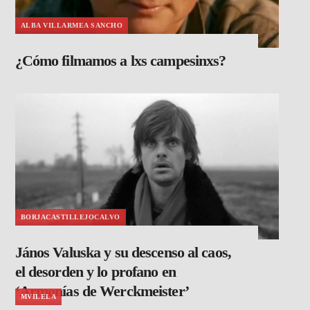
ALBA VILLARMEA SANCHO
¿Cómo filmamos a lxs campesinxs?
BORJACASTILLEJOCALVO
János Valuska y su descenso al caos,
el desorden y lo profano en
‘Armonías de Werckmeister’
MVILELA