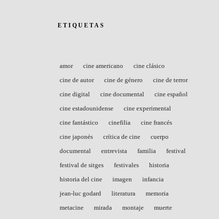
ETIQUETAS
amor
cine americano
cine clásico
cine de autor
cine de género
cine de terror
cine digital
cine documental
cine español
cine estadounidense
cine experimental
cine fantástico
cinefilia
cine francés
cine japonés
crítica de cine
cuerpo
documental
entrevista
familia
festival
festival de sitges
festivales
historia
historia del cine
imagen
infancia
jean-luc godard
literatura
memoria
metacine
mirada
montaje
muerte