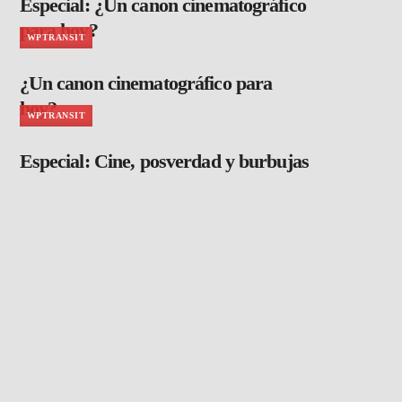
Especial: ¿Un canon cinematográfico
para hoy?
WPTRANSIT
¿Un canon cinematográfico para
hoy?
WPTRANSIT
Especial: Cine, posverdad y burbujas