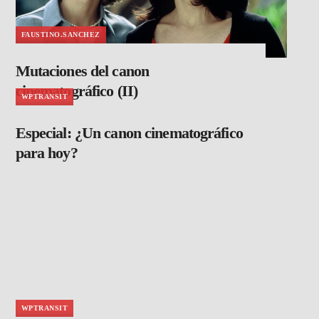
FAUSTINO.SANCHEZ
Mutaciones del canon
cinematográfico (II)
WPTRANSIT
Especial: ¿Un canon cinematográfico
para hoy?
WPTRANSIT